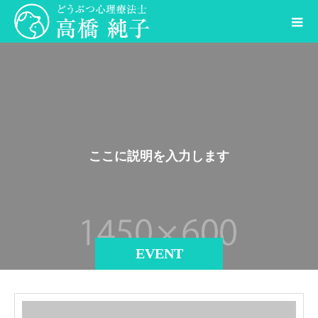
こ
こ
に
説
明
を
入
力
し
ま
す
。
EVENT